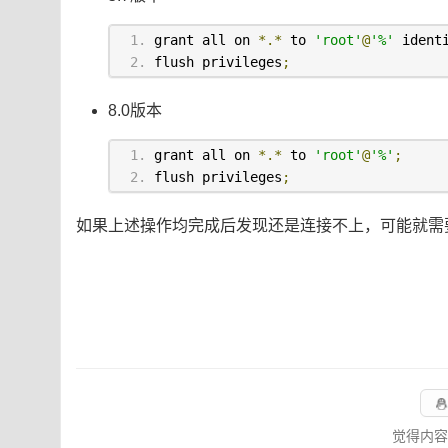
grant all on 
*.*
 to 
'root'
@
'%'
 ident
flush privileges
;
8.0版本
grant all on 
*.*
 to 
'root'
@
'%'
;
flush privileges
;
如果上述操作均完成后发现还是连接不上，可能就需
觉得内容