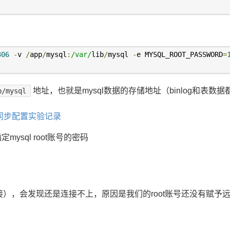
306
-
v 
/
app
/
mysql
:
/var/
lib
/
mysql 
-
e MYSQL_ROOT_PASSWORD
=
地址，也就是mysql数据的存储地址（binlog和表数
p/mysql
ave)同步配置实验记录
mysql root账号的密码
接），会发现还是连接不上，原因是我们的root账号还没有赋予