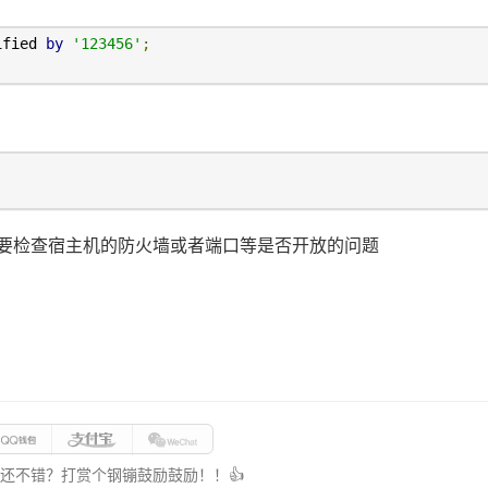
ified 
by
'123456'
;
要检查宿主机的防火墙或者端口等是否开放的问题
还不错？打赏个钢镚鼓励鼓励！！👍