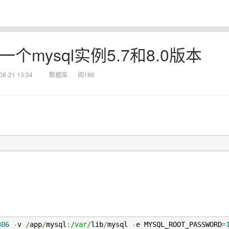
一个mysql实例5.7和8.0版本
08-21 13:34
数据库
阅186
306
-
v 
/
app
/
mysql
:
/var/
lib
/
mysql 
-
e MYSQL_ROOT_PASSWORD
=