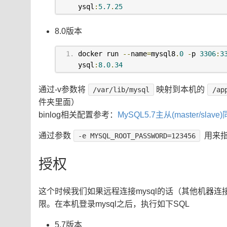
ysql
:
5.7
.
25
8.0版本
docker run 
--
name
=
mysql8
.
0
-
p 
3306
:
3
ysql
:
8.0
.
34
通过-v参数将
映射到本机的
/var/lib/mysql
/ap
件夹里面）
binlog相关配置参考：
MySQL5.7主从(master/sl
通过参数
用来指定
-e MYSQL_ROOT_PASSWORD=123456
授权
这个时候我们如果远程连接mysql的话（其他机器连
限。在本机登录mysql之后，执行如下SQL
5.7版本