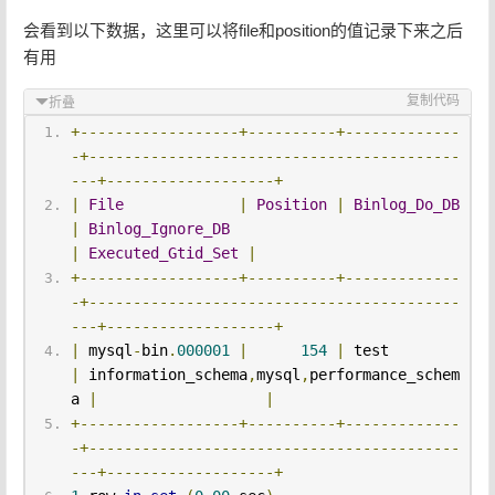
会看到以下数据，这里可以将file和position的值记录下来之后
有用
复制代码
折叠
+------------------+----------+-------------
-+------------------------------------------
---+-------------------+
|
File
|
Position
|
Binlog_Do_DB
|
Binlog_Ignore_DB
|
Executed_Gtid_Set
|
+------------------+----------+-------------
-+------------------------------------------
---+-------------------+
|
 mysql
-
bin
.
000001
|
154
|
 test         
|
 information_schema
,
mysql
,
performance_schem
a 
|
|
+------------------+----------+-------------
-+------------------------------------------
---+-------------------+