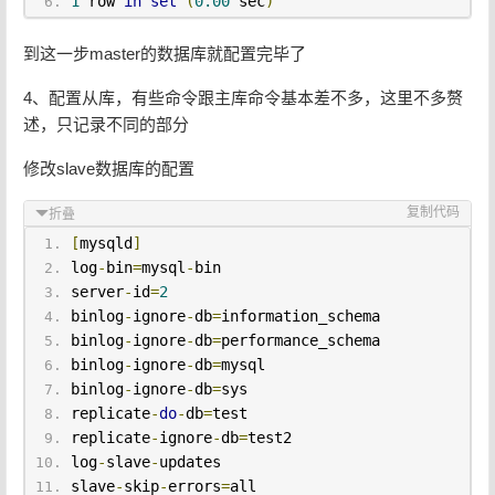
1
 row 
in
set
(
0.00
 sec
)
到这一步master的数据库就配置完毕了
4、配置从库，有些命令跟主库命令基本差不多，这里不多赘
述，只记录不同的部分
修改slave数据库的配置
复制代码
折叠
[
mysqld
]
log
-
bin
=
mysql
-
bin
server
-
id
=
2
binlog
-
ignore
-
db
=
information_schema
binlog
-
ignore
-
db
=
performance_schema
binlog
-
ignore
-
db
=
mysql
binlog
-
ignore
-
db
=
sys
replicate
-
do
-
db
=
test
replicate
-
ignore
-
db
=
test2
log
-
slave
-
updates
slave
-
skip
-
errors
=
all