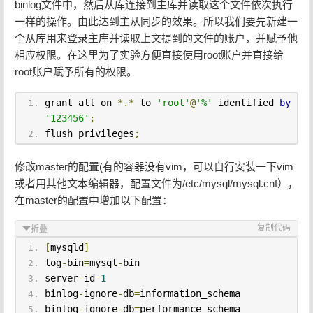
binlog文件中，然后从库连接到主库并读取这个文件依次执行
一样的操作。由此达到主从同步的效果。所以我们要先新建一
个从库用来登录主库并读取上文提到的文件的账户，并赋予他
相应权限。在这里为了实验方便直接使用root账户并直接给
root账户赋予所有的权限。
grant all on 
*.*
 to 
'root'
@
'%'
 identified 
by
'123456'
;
flush privileges
;
修改master的配置(有的容器没有vim，可以自行安装一下vim
或者用其他文本编辑器，配置文件为/etc/mysql/mysql.cnf），
在master的配置中增加以下配置：
复制代码
折叠
[
mysqld
]
log
-
bin
=
mysql
-
bin
server
-
id
=
1
binlog
-
ignore
-
db
=
information_schema
binlog
-
ignore
-
db
=
performance_schema