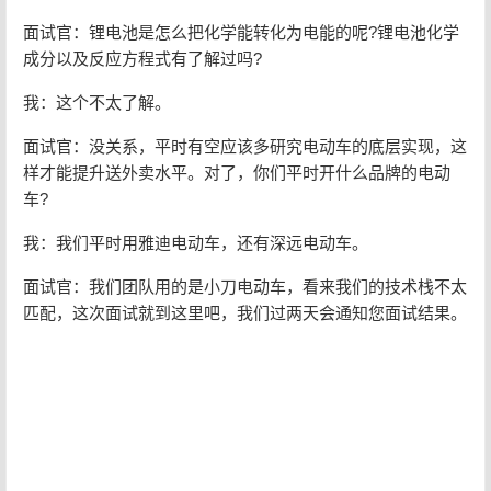
面试官：锂电池是怎么把化学能转化为电能的呢?锂电池化学
成分以及反应方程式有了解过吗?
我：这个不太了解。
面试官：没关系，平时有空应该多研究电动车的底层实现，这
样才能提升送外卖水平。对了，你们平时开什么品牌的电动
车?
我：我们平时用雅迪电动车，还有深远电动车。
面试官：我们团队用的是小刀电动车，看来我们的技术栈不太
匹配，这次面试就到这里吧，我们过两天会通知您面试结果。