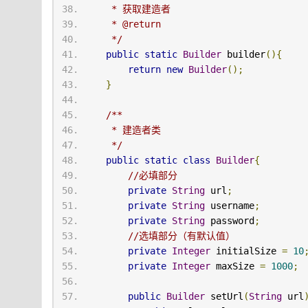
     * 获取建造者
     * @return
     */
public
static
Builder
 builder
(){
return
new
Builder
();
}
/**
     * 建造者类
     */
public
static
class
Builder
{
//必填部分
private
String
 url
;
private
String
 username
;
private
String
 password
;
//选填部分（有默认值）
private
Integer
 initialSize 
=
10
private
Integer
 maxSize 
=
1000
;
public
Builder
 setUrl
(
String
 url