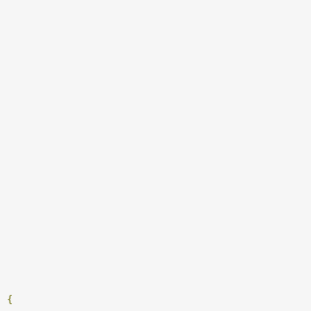
;
)
{