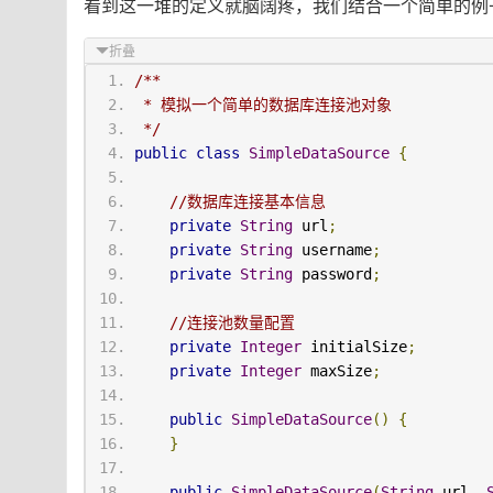
看到这一堆的定义就脑阔疼，我们结合一个简单的例
折叠
/**
 * 模拟一个简单的数据库连接池对象
 */
public
class
SimpleDataSource
{
//数据库连接基本信息
private
String
 url
;
private
String
 username
;
private
String
 password
;
//连接池数量配置
private
Integer
 initialSize
;
private
Integer
 maxSize
;
public
SimpleDataSource
()
{
}
public
SimpleDataSource
(
String
 url
,