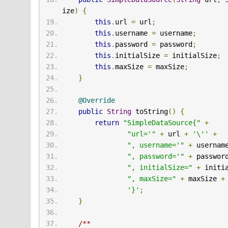
ize
)
{
this
.
url 
=
 url
;
this
.
username 
=
 username
;
this
.
password 
=
 password
;
this
.
initialSize 
=
 initialSize
;
this
.
maxSize 
=
 maxSize
;
}
@Override
public
String
 toString
()
{
return
"SimpleDataSource{"
+
"url='"
+
 url 
+
'\''
+
", username='"
+
 usernam
", password='"
+
 passwor
", initialSize="
+
 initi
", maxSize="
+
 maxSize 
+
'}'
;
}
/**