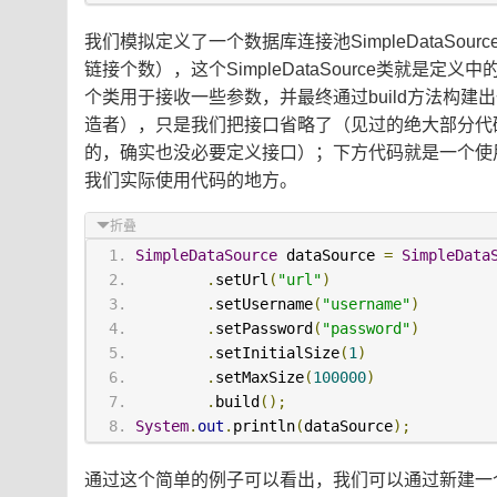
我们模拟定义了一个数据库连接池SimpleDataS
链接个数），这个SimpleDataSource类就是定义中的
个类用于接收一些参数，并最终通过build方法构建出一
造者），只是我们把接口省略了（见过的绝大部分代
的，确实也没必要定义接口）；下方代码就是一个使
我们实际使用代码的地方。
折叠
SimpleDataSource
 dataSource 
=
SimpleData
.
setUrl
(
"url"
)
.
setUsername
(
"username"
)
.
setPassword
(
"password"
)
.
setInitialSize
(
1
)
.
setMaxSize
(
100000
)
.
build
();
System
.
out
.
println
(
dataSource
);
通过这个简单的例子可以看出，我们可以通过新建一个