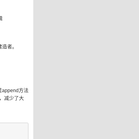
辑
出建造者。
append方法
中，减少了大