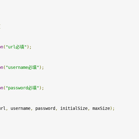
{
on
(
"url必填"
);
on
(
"username必填"
);
on
(
"password必填"
);
url
,
 username
,
 password
,
 initialSize
,
 maxSize
);