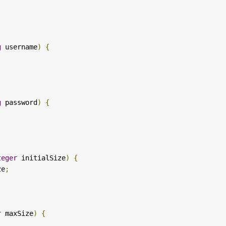
g
 username
)
{
g
 password
)
{
teger
 initialSize
)
{
ze
;
r
 maxSize
)
{