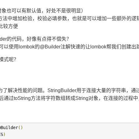
对象也可以有默认值，好处不是很明显）
ld方法中增加检验，校验必填参数，也就是可以增加一些额外的逻
比较方便
lder的代码，好像有点得不偿失？
lombok的@Builder注解快速的让lombok帮我们创建
模式呢？
为了解决性能的问题。StringBuilder用于连接大量的字符串，通过
toString方法将字符数组转成String对象，在连接的过程
wBuilder
()
ES
)