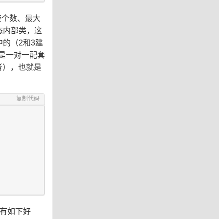
接个数、最大
的静态内部类，这
中的（2和3建
是一对一配套
者），也就是
复制代码
来有如下好