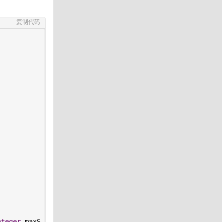
复制代码
nteger
 maxS