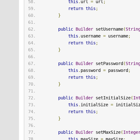
this
.
url 
=
 url
;
return
this
;
}
public
Builder
 setUsername
(
Strin
this
.
username 
=
 username
;
return
this
;
}
public
Builder
 setPassword
(
Strin
this
.
password 
=
 password
;
return
this
;
}
public
Builder
 setInitialSize
(
In
this
.
initialSize 
=
 initialSi
return
this
;
}
public
Builder
 setMaxSize
(
Intege
this
.
maxSize 
=
 maxSize
;