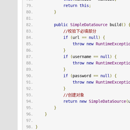
return
this
;
}
public
SimpleDataSource
 build
()
//校验下必填部分
if
(
url 
==
null
)
{
throw
new
RuntimeExcepti
}
if
(
username 
==
null
)
{
throw
new
RuntimeExcepti
}
if
(
password 
==
null
)
{
throw
new
RuntimeExcepti
}
//创建对象
return
new
SimpleDataSource
(
}
}
}