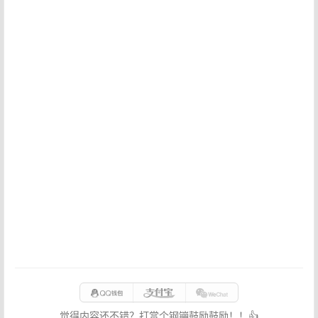
觉得内容还不错？打赏个钢镚鼓励鼓励！！👍