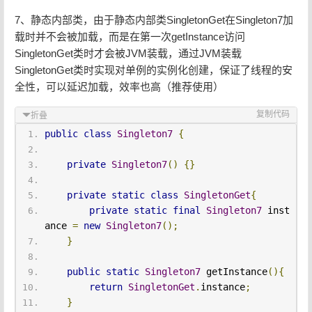
7、静态内部类，由于静态内部类SingletonGet在Singleton7加
载时并不会被加载，而是在第一次getInstance访问
SingletonGet类时才会被JVM装载，通过JVM装载
SingletonGet类时实现对单例的实例化创建，保证了线程的安
全性，可以延迟加载，效率也高（推荐使用）
复制代码
折叠
public
class
Singleton7
{
private
Singleton7
()
{}
private
static
class
SingletonGet
{
private
static
final
Singleton7
 inst
ance 
=
new
Singleton7
();
}
public
static
Singleton7
 getInstance
(){
return
SingletonGet
.
instance
;
}