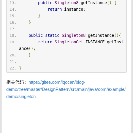
public
Singleton8
 getInstance
()
{
return
 instance
;
}
}
public
static
Singleton8
 getInstance
(){
return
SingletonGet
.
INSTANCE
.
getInst
ance
();
}
}
相关代码：
https://gitee.com/lqccan/blog-
demo/tree/master/DesignPattern/src/main/java/com/example/
demo/singleton