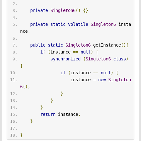
private
Singleton6
()
{}
private
static
volatile
Singleton6
 insta
nce
;
public
static
Singleton6
 getInstance
(){
if
(
instance 
==
null
)
{
synchronized
(
Singleton6
.
class
)
{
if
(
instance 
==
null
)
{
                    instance 
=
new
Singleton
6
();
}
}
}
return
 instance
;
}
}