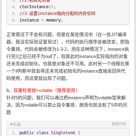
//2.初始化对象
ctorInstance
();
//3.设置instance指向分配的内存空间
instance 
=
 memory
;
正常情况下不会有问题，但是在某些情况中（在一些JIT编译
器，我没实际验证复现过），代码的执行顺序会被改变，即指
令重排。代码会被修改为1-3-2，而在这种情况下，instance执
行完3之后已经不为null了，但是此时instance实际指向的对象
还未完成初始化，也就是对象还不可用。此时另一个线程在第
一个if判断中就会将还未完成初始化的instance直接返回供代
码使用，而这里就出现了问题。
6、
双重检查锁+volatile（推荐使用）
针对5的问题，我们可以通过把instance声明为volatile型来解
决，因为volatile可以禁止指令重排，故而也就没有了5中的问
题
复制代码
折叠
public
class
Singleton6
{