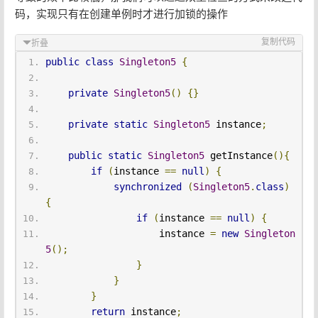
码，实现只有在创建单例时才进行加锁的操作
复制代码
折叠
public
class
Singleton5
{
private
Singleton5
()
{}
private
static
Singleton5
 instance
;
public
static
Singleton5
 getInstance
(){
if
(
instance 
==
null
)
{
synchronized
(
Singleton5
.
class
)
{
if
(
instance 
==
null
)
{
                    instance 
=
new
Singleton
5
();
}
}
}
return
 instance
;