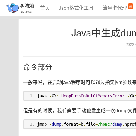
热
首页
Json格式化工具
流量卡代理
Java中生成
2022-
命令部分
一般来说，在启动java程序时可以通过指定jvm参
java 
-
XX
:+
HeapDumpOnOutOfMemoryError
-
XX
但是有的时候，我们需要手动触发生成一次dump文
jmap 
-
dump
:
format
=
b
,
file
=
/home/
dump
.
hpro