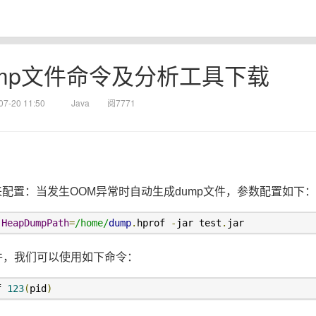
dump文件命令及分析工具下载
07-20 11:50
Java
阅7771
数来配置：当发生OOM异常时自动生成dump文件，参数配置如下：
:
HeapDumpPath
=
/home/
dump
.
hprof 
-
jar test
.
jar
件，我们可以使用如下命令：
f 
123
(
pid
)