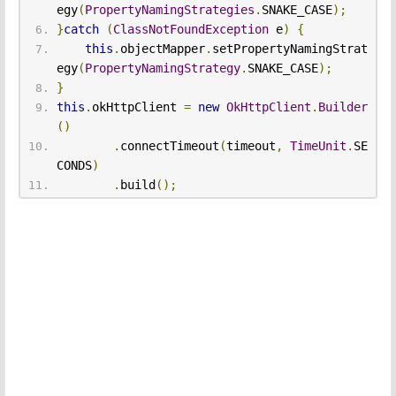
egy
(
PropertyNamingStrategies
.
SNAKE_CASE
);
}
catch
(
ClassNotFoundException
 e
)
{
this
.
objectMapper
.
setPropertyNamingStrat
egy
(
PropertyNamingStrategy
.
SNAKE_CASE
);
}
this
.
okHttpClient 
=
new
OkHttpClient
.
Builder
()
.
connectTimeout
(
timeout
,
TimeUnit
.
SE
CONDS
)
.
build
();