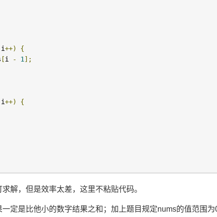
 i
++)
{
s
[
i 
-
1
];
;
 i
++)
{
可求解，但是效率太差，这里不粘贴代码。
定是比他小的数字结果之和；加上题目规定nums的值范围为0-