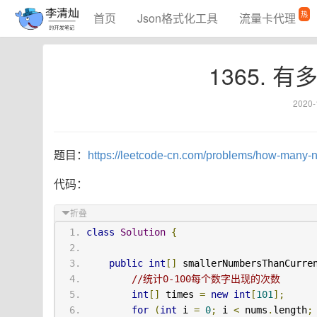
热
首页
Json格式化工具
流量卡代理
1365.
2020-
题目：
https://leetcode-cn.com/problems/how-many-n
代码：
折叠
class
Solution
{
public
int
[]
 smallerNumbersThanCurre
//统计0-100每个数字出现的次数
int
[]
 times 
=
new
int
[
101
];
for
(
int
 i 
=
0
;
 i 
<
 nums
.
length
;