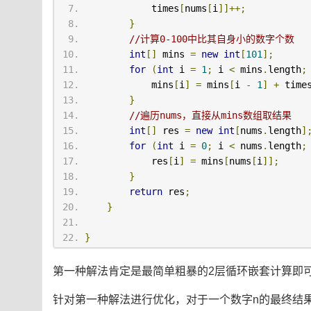
            times
[
nums
[
i
]]++;
}
//计算0-100中比其自身小的数字个数
int
[]
 mins 
=
new
int
[
101
];
for
(
int
 i 
=
1
;
 i 
<
 mins
.
length
;
            mins
[
i
]
=
 mins
[
i 
-
1
]
+
 time
}
//遍历nums，直接从mins数组取结果
int
[]
 res 
=
new
int
[
nums
.
length
]
for
(
int
 i 
=
0
;
 i 
<
 nums
.
length
;
            res
[
i
]
=
 mins
[
nums
[
i
]];
}
return
 res
;
}
}
第一种解法肯定是最简单粗暴的2层循环嵌套计算即
针对第一种解法进行优化，对于一个数字n的最终结果一