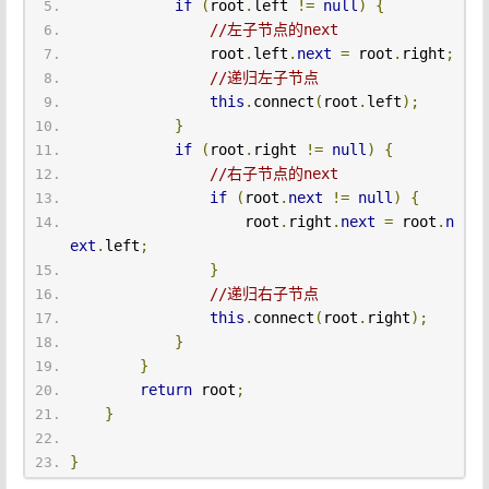
if
(
root
.
left 
!=
null
)
{
//左子节点的next
                root
.
left
.
next
=
 root
.
right
;
//递归左子节点
this
.
connect
(
root
.
left
);
}
if
(
root
.
right 
!=
null
)
{
//右子节点的next
if
(
root
.
next
!=
null
)
{
                    root
.
right
.
next
=
 root
.
n
ext
.
left
;
}
//递归右子节点
this
.
connect
(
root
.
right
);
}
}
return
 root
;
}
}