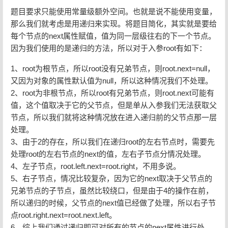
题目要求只能使用常量级额外空间。也就是说不能使用变量，
那么我们就考虑是用递归来实现。将题目简化，其实就是要给
每个节点的next属性赋值，值为同一层级往右的下一个节点。
因为我们使用的是递归的方法，所以对于入参root有如下：
1、root为根节点，所以root没有兄弟节点，则root.next=null，
又因为对象的属性默认值为null，所以这种情况我们不处理。
2、root为非根节点，所以root有兄弟节点，则root.next可能有
值，这个值取决于它的父节点，但是单从入参我们无法获取父
节点，所以我们就将这种情况放在进入递归前的父节点那一层
处理。
3、由于2的存在，所以我们在递归root的左右节点时，需要先
处理root的左右节点的next的值，左右子节点分情况处理。
4、左子节点，root.left.next=root.right，不用多说。
5、右子节点，情况比较复杂，因为它的next取决于父节点的
兄弟节点的子节点，虽然比较绕口，但是由于4的操作在前，
所以递归的时候，父节点的next值已经做了处理，所以右子节
点root.right.next=root.next.left。
6、综上我们通过递归即可对所有的节点的next属性进行处