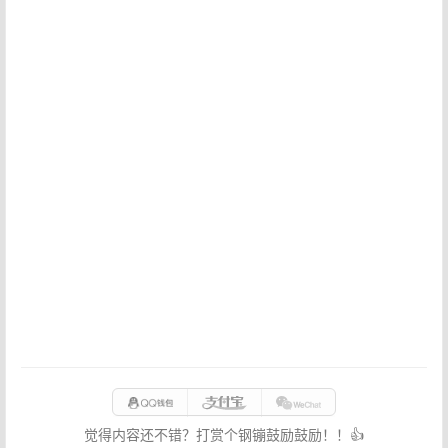
觉得内容还不错？打赏个钢镚鼓励鼓励！！👍