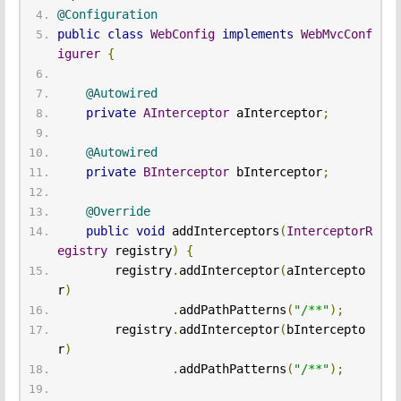
@Configuration
public
class
WebConfig
implements
WebMvcConf
igurer
{
@Autowired
private
AInterceptor
 aInterceptor
;
@Autowired
private
BInterceptor
 bInterceptor
;
@Override
public
void
 addInterceptors
(
InterceptorR
egistry
 registry
)
{
        registry
.
addInterceptor
(
aIntercepto
r
)
.
addPathPatterns
(
"/**"
);
        registry
.
addInterceptor
(
bIntercepto
r
)
.
addPathPatterns
(
"/**"
);