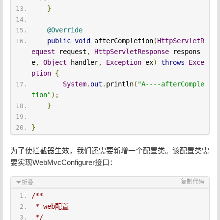
}
@Override
public
void
 afterCompletion
(
HttpServletR
equest
 request
,
HttpServletResponse
 respons
e
,
Object
 handler
,
Exception
 ex
)
throws
Exce
ption
{
System
.
out
.
println
(
"A----afterComple
tion"
);
}
}
为了使拦截器生效，我们还需要新增一个配置类。该配置类需
要实现WebMvcConfigurer接口：
复制代码
折叠
/**
 * web配置
 */