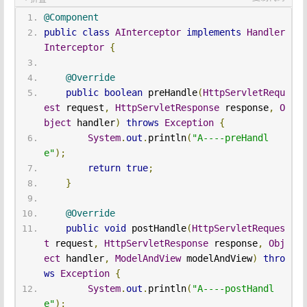
@Component
public
class
AInterceptor
implements
Handler
Interceptor
{
@Override
public
boolean
 preHandle
(
HttpServletRequ
est
 request
,
HttpServletResponse
 response
,
O
bject
 handler
)
throws
Exception
{
System
.
out
.
println
(
"A----preHandl
e"
);
return
true
;
}
@Override
public
void
 postHandle
(
HttpServletReques
t
 request
,
HttpServletResponse
 response
,
Obj
ect
 handler
,
ModelAndView
 modelAndView
)
thro
ws
Exception
{
System
.
out
.
println
(
"A----postHandl
e"
);