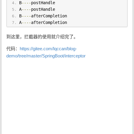
B
----
postHandle
A
----
postHandle
B
----
afterCompletion
A
----
afterCompletion
到这里，拦截器的使用就介绍完了。
代码：
https://gitee.com/lqccan/blog-
demo/tree/master/SpringBoot/interceptor