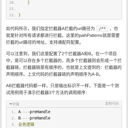
}
}
如代码所示，我们指定拦截器A拦截的url路径为
，也
/**
就是针对所有请求都进行拦截。这里的pathPatterns就是需要
拦截的url路径的地址，支持通配符配置。
可以注意到，我们这里配置了2个拦截器A和B。在一个项目
中，是可以存在多个拦截器的，而多个拦截器则会形成一个拦
截器链，拦截器链是有顺序的，也就是上文提到的：拦截器的
声明顺序。上文代码的拦截器链的声明顺序为A-B。
AB拦截器代码都一样，只是输出标识不一样，下面是一个测
试用例用于演示拦截器3个方法的调用顺序：
复制代码
折叠
A
----
preHandle
B
----
preHandle
业务逻辑