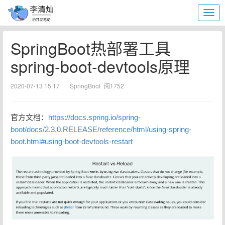
SpringBoot热部署工具
spring-boot-devtools原理
2020-07-13 15:17
SpringBoot
阅1752
官方文档：
https://docs.spring.io/spring-
boot/docs/2.3.0.RELEASE/reference/html/using-spring-
boot.html#using-boot-devtools-restart