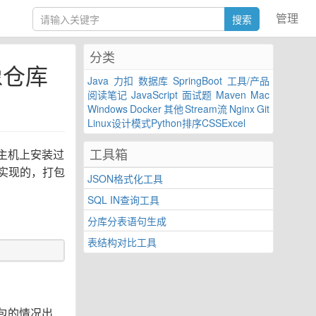
管理
分类
像仓库
Java
力扣
数据库
SpringBoot
工具/产品
阅读笔记
JavaScript
面试题
Maven
Mac
Windows
Docker
其他
Stream流
Nginx
Git
Linux
设计模式
Python
排序
CSS
Excel
工具箱
云主机上安装过
像实现的，打包
JSON格式化工具
SQL IN查询工具
分库分表语句生成
表结构对比工具
包的情况出