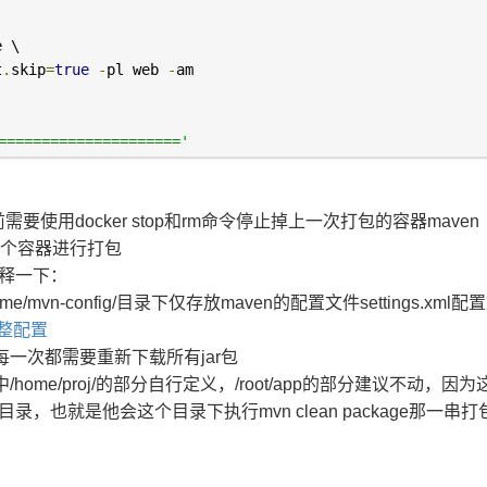
e \
t
.
skip
=
true
-
pl web 
-
am
==================='
用docker stop和rm命令停止掉上一次打包的容器maven
用这个容器进行打包
解释一下：
n-config/目录下仅存放maven的配置文件settings.xml
整配置
每一次都需要重新下载所有jar包
me/proj/的部分自行定义，/root/app的部分建议不动，因
录，也就是他会这个目录下执行mvn clean package那一串