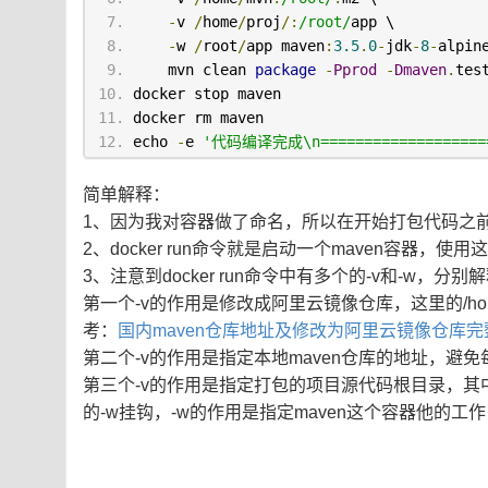
-
v 
/
home
/
proj
/:
/root/
app \
-
w 
/
root
/
app maven
:
3.5
.
0
-
jdk
-
8
-
alpin
    mvn clean 
package
-
Pprod
-
Dmaven
.
tes
docker stop maven
docker rm maven
echo 
-
e 
'代码编译完成\n=====================
简单解释：
1、因为我对容器做了命名，所以在开始打包代码之前需要使
2、docker run命令就是启动一个maven容器，使
3、注意到docker run命令中有多个的-v和-w，分别
第一个-v的作用是修改成阿里云镜像仓库，这里的/home/mv
考：
国内maven仓库地址及修改为阿里云镜像仓库完
第二个-v的作用是指定本地maven仓库的地址，避免
第三个-v的作用是指定打包的项目源代码根目录，其中/ho
的-w挂钩，-w的作用是指定maven这个容器他的工作目