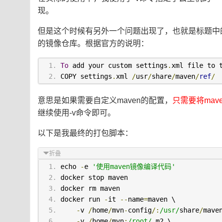
现。
但是这个时候有另外一个问题出现了，也就是标题中的
的镜像仓库。根据官方的说明：
To
 add your custom settings
.
xml file to 
COPY settings
.
xml 
/
usr
/
share
/
maven
/
ref
/
意思是如果需要自定义maven的配置，
只需要将maven
继续使用-v命令即可。
以下是我最终的打包脚本：
折叠
echo 
-
e 
'使用maven镜像编译代码'
docker stop maven
docker rm maven
docker run 
-
it 
--
name
=
maven \
-
v 
/
home
/
mvn
-
config
/:
/usr/
share
/
mave
-
v 
/
home
/
mvn
:
/root/
.
m2 \