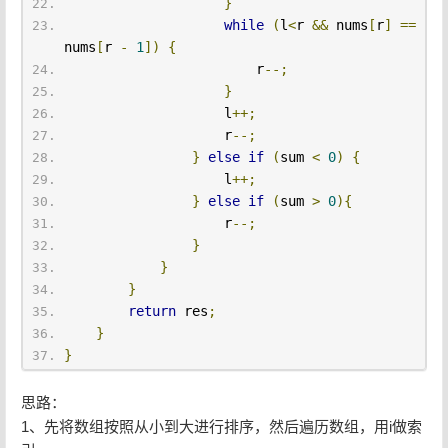
}
while
(
l
<
r 
&&
 nums
[
r
]
==
nums
[
r 
-
1
])
{
                        r
--;
}
                    l
++;
                    r
--;
}
else
if
(
sum 
<
0
)
{
                    l
++;
}
else
if
(
sum 
>
0
){
                    r
--;
}
}
}
return
 res
;
}
}
思路：
1、先将数组按照从小到大进行排序，然后遍历数组，用i做索