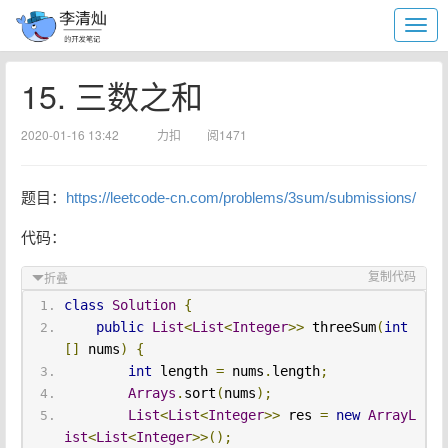
15. 三数之和
2020-01-16 13:42
力扣
阅1471
题目：
https://leetcode-cn.com/problems/3sum/submissions/
代码：
复制代码
折叠
class
Solution
{
public
List
<
List
<
Integer
>>
 threeSum
(
int
[]
 nums
)
{
int
 length 
=
 nums
.
length
;
Arrays
.
sort
(
nums
);
List
<
List
<
Integer
>>
 res 
=
new
ArrayL
ist
<
List
<
Integer
>>();