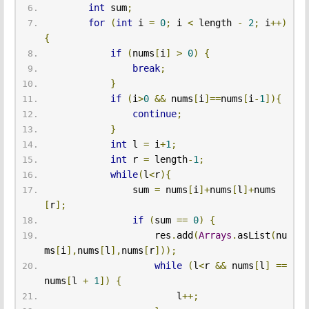
int
 sum
;
for
(
int
 i 
=
0
;
 i 
<
 length 
-
2
;
 i
++)
{
if
(
nums
[
i
]
>
0
)
{
break
;
}
if
(
i
>
0
&&
 nums
[
i
]==
nums
[
i
-
1
]){
continue
;
}
int
 l 
=
 i
+
1
;
int
 r 
=
 length
-
1
;
while
(
l
<
r
){
                sum 
=
 nums
[
i
]+
nums
[
l
]+
nums
[
r
];
if
(
sum 
==
0
)
{
                    res
.
add
(
Arrays
.
asList
(
nu
ms
[
i
],
nums
[
l
],
nums
[
r
]));
while
(
l
<
r 
&&
 nums
[
l
]
==
nums
[
l 
+
1
])
{
                        l
++;