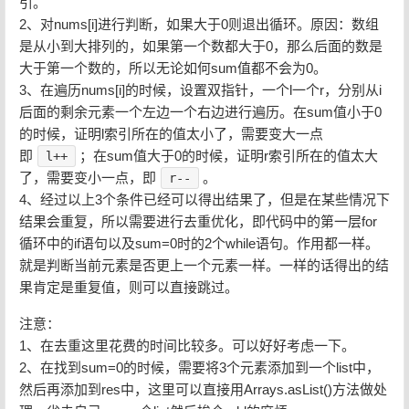
引。
2、对nums[i]进行判断，如果大于0则退出循环。原因：数组
是从小到大排列的，如果第一个数都大于0，那么后面的数是
大于第一个数的，所以无论如何sum值都不会为0。
3、在遍历nums[i]的时候，设置双指针，一个l一个r，分别从i
后面的剩余元素一个左边一个右边进行遍历。在sum值小于0
的时候，证明l索引所在的值太小了，需要变大一点
即
；在sum值大于0的时候，证明r索引所在的值太大
l++
了，需要变小一点，即
。
r--
4、经过以上3个条件已经可以得出结果了，但是在某些情况下
结果会重复，所以需要进行去重优化，即代码中的第一层for
循环中的if语句以及sum=0时的2个while语句。作用都一样。
就是判断当前元素是否更上一个元素一样。一样的话得出的结
果肯定是重复值，则可以直接跳过。
注意：
1、在去重这里花费的时间比较多。可以好好考虑一下。
2、在找到sum=0的时候，需要将3个元素添加到一个list中，
然后再添加到res中，这里可以直接用Arrays.asList()方法做处