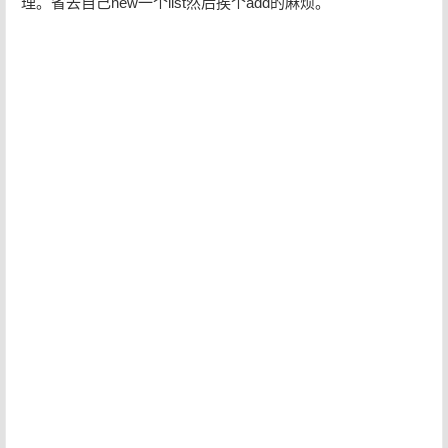
理。省去自己new一个list然后挨个add的麻烦。