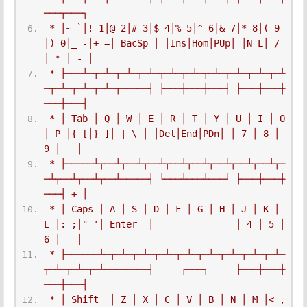
───┬───┐
 * │~ `│! 1│@ 2│# 3│$ 4│% 5│^ 6│& 7│* 8│( 9
│) 0│_ -│+ =│ BacSp │ │Ins│Hom│PUp│ │N L│ / 
│ * │ - │
 * ├───┴─┬─┴─┬─┴─┬─┴─┬─┴─┬─┴─┬─┴─┬─┴─┬─┴─┬─┴
─┬─┴─┬─┴─┬─┴─┬─────┤ ├───┼───┼───┤ ├───┼───┼
───┼───┤
 * │ Tab │ Q │ W │ E │ R │ T │ Y │ U │ I │ O 
│ P │{ [│} ]│ | \ │ │Del│End│PDn│ │ 7 │ 8 │ 
9 │   │
 * ├─────┴┬──┴┬──┴┬──┴┬──┴┬──┴┬──┴┬──┴┬──┴┬─
─┴┬──┴┬──┴┬──┴─────┤ └───┴───┴───┘ ├───┼───┼
───┤ + │
 * │ Caps │ A │ S │ D │ F │ G │ H │ J │ K │ 
L │: ;│" '│ Enter  │               │ 4 │ 5 │ 
6 │   │
 * ├──────┴─┬─┴─┬─┴─┬─┴─┬─┴─┬─┴─┬─┴─┬─┴─┬─┴─
┬─┴─┬─┴─┬─┴────────┤     ┌───┐     ├───┼───┼
───┼───┤
 * │ Shift  │ Z │ X │ C │ V │ B │ N │ M │< ,