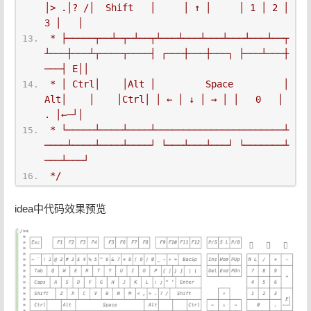
│> .│? /│  Shift   │     │ ↑ │     │ 1 │ 2 │ 
3 │   │
 * ├─────┬──┴─┬─┴──┬┴───┴───┴───┴───┴───┴──┬
┴───┼───┴┬────┬────┤ ┌───┼───┼───┐ ├───┴───┼
───┤ E││
 * │ Ctrl│    │Alt │         Space         │ 
Alt│    │    │Ctrl│ │ ← │ ↓ │ → │ │   0   │ 
. │←─┘│
 * └─────┴────┴────┴───────────────────────┴
────┴────┴────┴────┘ └───┴───┴───┘ └───────┴
───┴───┘
 */
idea中代码效果预览